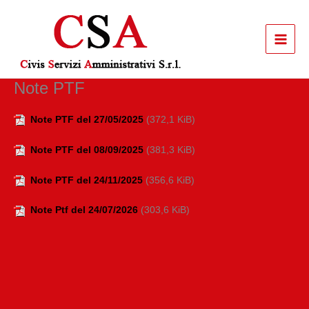
Vai
al
contenuto
Note PTF
Note PTF del 27/05/2025
(372,1 KiB)
Note PTF del 08/09/2025
(381,3 KiB)
Note PTF del 24/11/2025
(356,6 KiB)
Note Ptf del 24/07/2026
(303,6 KiB)