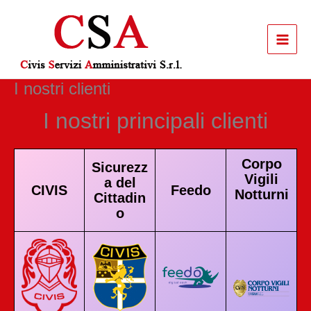
Vai
al
contenuto
I nostri clienti
I nostri principali clienti
Corpo
Sicurezz
Vigili
a del
CIVIS
Feedo
Notturni
Cittadin
o