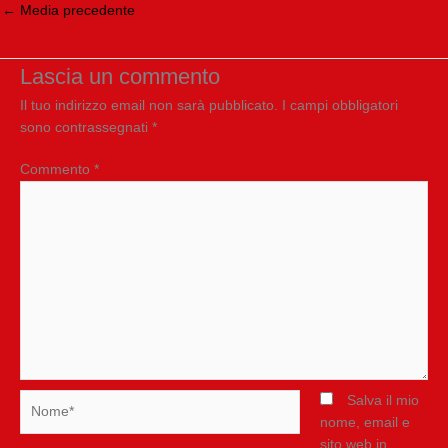
←
Media precedente
Lascia un commento
Il tuo indirizzo email non sarà pubblicato.
I campi obbligatori
sono contrassegnati
*
Commento
*
Nome*
Salva il mio
nome, email e
sito web in