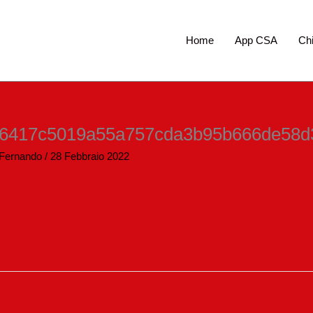
Home
App CSA
Ch
966417c5019a55a757cda3b95b666de58
 Fernando
/
28 Febbraio 2022