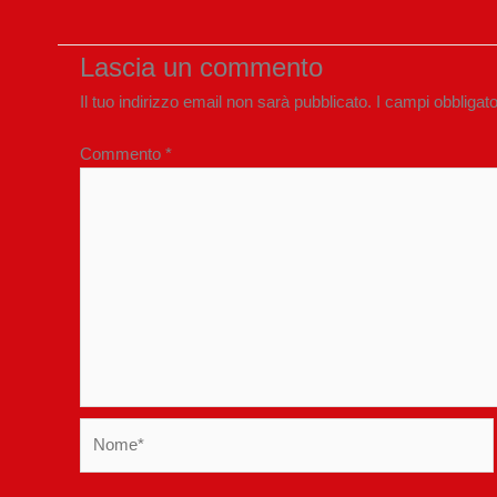
Lascia un commento
Il tuo indirizzo email non sarà pubblicato.
I campi obbligat
Commento
*
Nome*