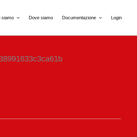
i siamo
Dove siamo
Documentazione
Login
d38991633c3ca61b