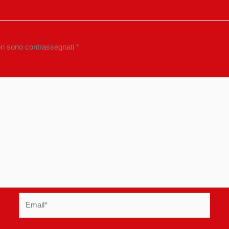
ori sono contrassegnati
*
Email*