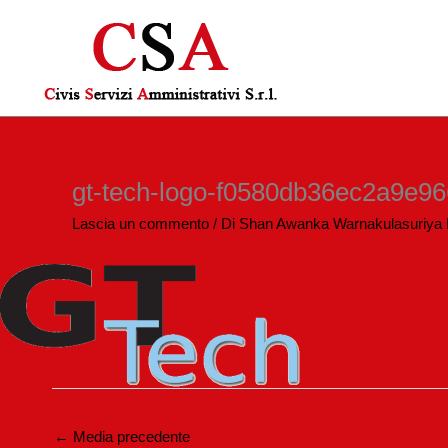
Vai
al
contenuto
gt-tech-logo-f0580db36ec2a9e
Lascia un commento
/ Di
Shan Awanka Warnakulasuriya
←
Media precedente