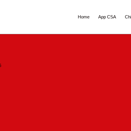
Home
App CSA
Ch
6