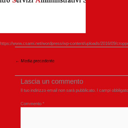
https://www.csami.net/wordpress/wp-content/uploads/2016/09/crop
←
Media precedente
Lascia un commento
Il tuo indirizzo email non sarà pubblicato.
I campi obbligat
Commento
*