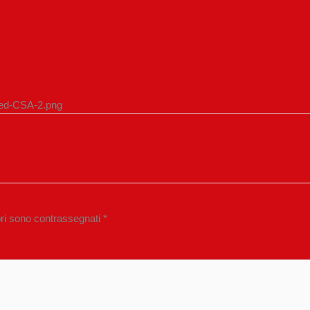
ped-CSA-2.png
ori sono contrassegnati
*